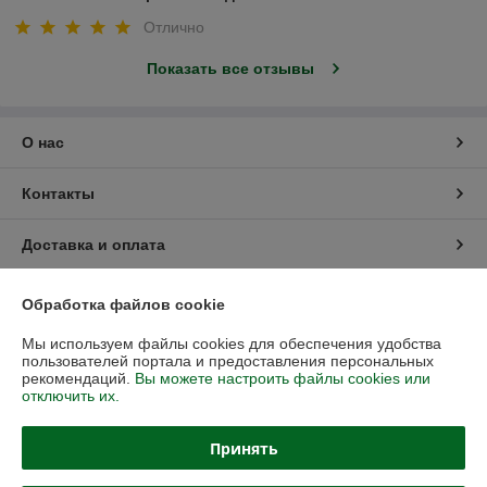
Отлично
Показать все отзывы
О нас
Контакты
Доставка и оплата
График работы
Обработка файлов cookie
Мы используем файлы cookies для обеспечения удобства
Полная версия сайта
пользователей портала и предоставления персональных
рекомендаций.
Вы можете настроить файлы cookies или
отключить их.
Политика обработки cookies
Принять
Сайт создан на платформе Deal.by