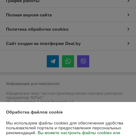
График работы
Полная версия сайта
Политика обработки cookies
Сайт создан на платформе Deal.by
Информация для покупателя
Юридическое лицо:
Частное производственно-торговое унитарное
предприятие "ЮПиС"
РБ г. Барановичи, 1-й пер.Яновский, 14
Регистрационный номер ЕГР: 290610460
Обработка файлов cookie
УНП: 290610460
Мы используем файлы cookies для обеспечения удобства
пользователей портала и предоставления персональных
Регистрационный орган: Барановичский ГИК
рекомендаций.
Вы можете настроить файлы cookies или