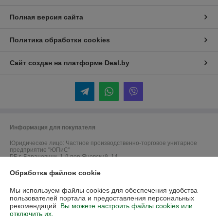
Полная версия сайта
Политика обработки cookies
Сайт создан на платформе Deal.by
Информация для покупателя
Юридическое лицо:
Частное производственно-торговое унитарное
предприятие "ЮПиС"
РБ г. Барановичи, 1-й пер.Яновский, 14
Обработка файлов cookie
Регистрационный номер ЕГР: 290610460
УНП: 290610460
Мы используем файлы cookies для обеспечения удобства
пользователей портала и предоставления персональных
Регистрационный орган: Барановичский ГИК
рекомендаций.
Вы можете настроить файлы cookies или
отключить их.