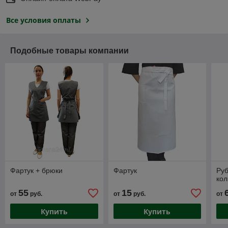
Все условия оплаты
Подобные товары компании
Фартук + брюки
Фартук
Руб
кол
55
15
от
руб.
от
руб.
от
Купить
Купить