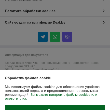
Политика обработки cookies
Сайт создан на платформе Deal.by
Информация для покупателя
Юридическое лицо:
Частное производственно-торговое унитарное
предприятие "ЮПиС"
РБ г. Барановичи, 1-й пер.Яновский, 14
Обработка файлов cookie
Регистрационный номер ЕГР: 290610460
УНП: 290610460
Мы используем файлы cookies для обеспечения удобства
пользователей портала и предоставления персональных
Регистрационный орган: Барановичский ГИК
рекомендаций.
Вы можете настроить файлы cookies или
отключить их.
Дата регистрации компании: 27.11.2007
Ссылка на свидетельство/лицензию