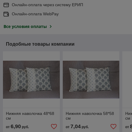
Онлайн-оплата через систему ЕРИП
Онлайн-оплата WebPay
Все условия оплаты
Подобные товары компании
Нижняя наволочка 48*68
Нижняя наволочка 58*58
Ниж
см
см
см
6,90
7,04
от
руб.
от
руб.
от